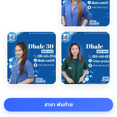
สาขา พันท้าย