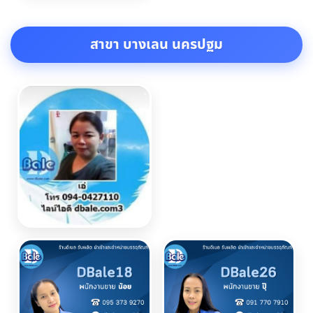
สาขา บางเลน นครปฐม