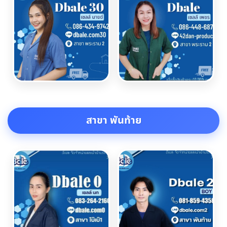
สาขา พันท้าย