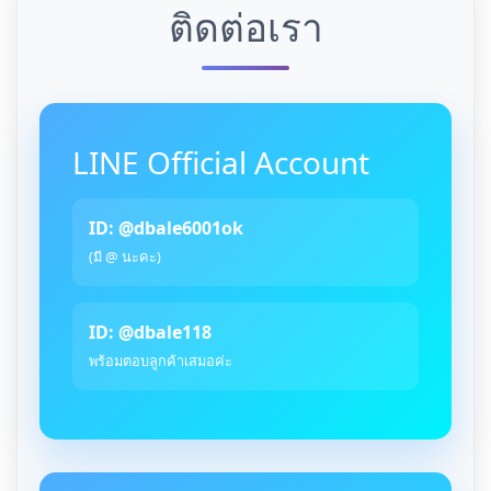
ติดต่อเรา
LINE Official Account
ID: @dbale6001ok
(มี @ นะคะ)
ID: @dbale118
พร้อมตอบลูกค้าเสมอค่ะ