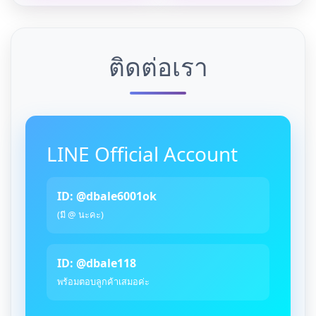
ติดต่อเรา
LINE Official Account
ID: @dbale6001ok
(มี @ นะคะ)
ID: @dbale118
พร้อมตอบลูกค้าเสมอค่ะ