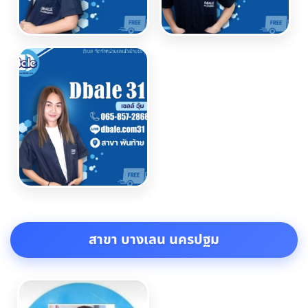
สาขา บางเลน นครปฐม