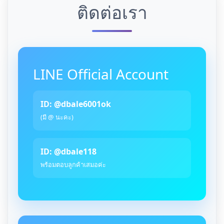
ติดต่อเรา
LINE Official Account
ID: @dbale6001ok
(มี @ นะคะ)
ID: @dbale118
พร้อมตอบลูกค้าเสมอค่ะ