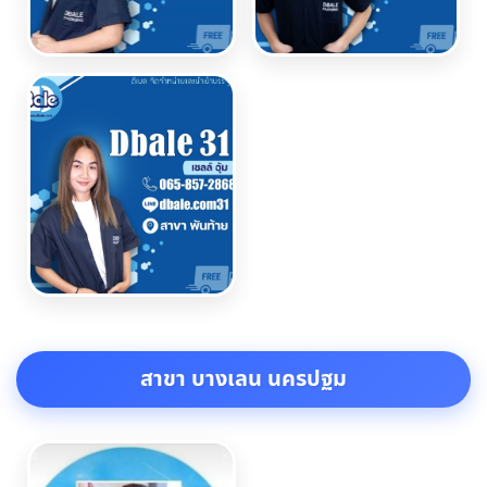
สาขา บางเลน นครปฐม