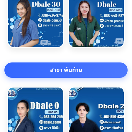
สาขา พันท้าย