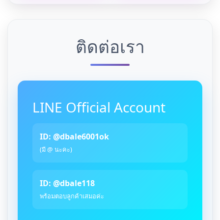
ติดต่อเรา
LINE Official Account
ID: @dbale6001ok
(มี @ นะคะ)
ID: @dbale118
พร้อมตอบลูกค้าเสมอค่ะ