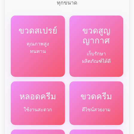
ทุกขนาด
ขวดสเปรย์
ขวดสูญ
ญากาศ
คุณภาพสูง
ทนทาน
เก็บรักษา
ผลิตภัณฑ์ได้ดี
หลอดครีม
ขวดครีม
ใช้งานสะดวก
ดีไซน์สวยงาม