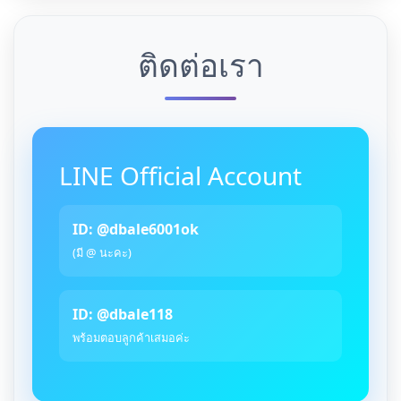
ติดต่อเรา
LINE Official Account
ID: @dbale6001ok
(มี @ นะคะ)
ID: @dbale118
พร้อมตอบลูกค้าเสมอค่ะ