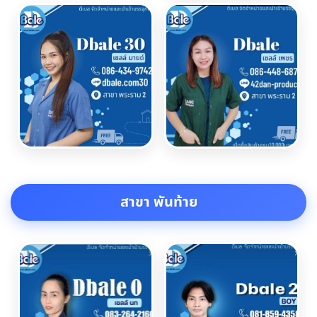
สาขา พันท้าย