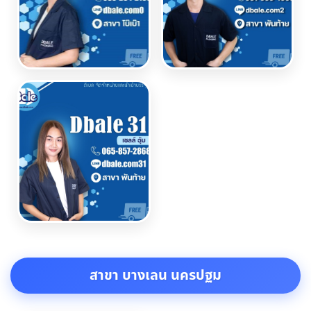
สาขา บางเลน นครปฐม