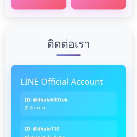
ติดต่อเรา
LINE Official Account
ID: @dbale6001ok
(มี @ นะคะ)
ID: @dbale118
พร้อมตอบลูกค้าเสมอค่ะ