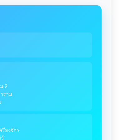
ม 2
ตราราม
ย
ครื่องจักร
ว์