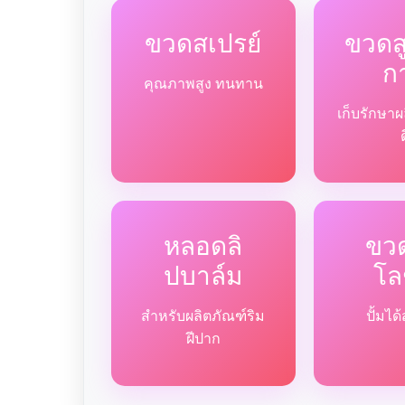
ขวดสเปรย์
ขวด
ก
คุณภาพสูง ทนทาน
เก็บรักษาผ
หลอดลิ
ขวด
ปบาล์ม
โล
สำหรับผลิตภัณฑ์ริม
ปั้มไ
ฝีปาก