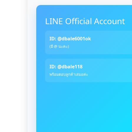
LINE Official Account
ID: @dbale6001ok
(มี @ นะคะ)
ID: @dbale118
พร้อมตอบลูกค้าเสมอค่ะ