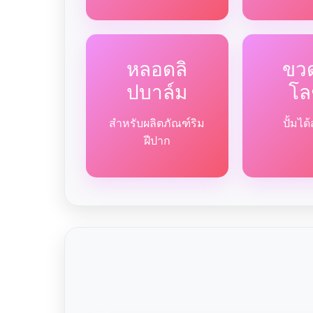
หลอดลิ
ขวด
ปบาล์ม
โล
สำหรับผลิตภัณฑ์ริม
ปั้มไ
ฝีปาก