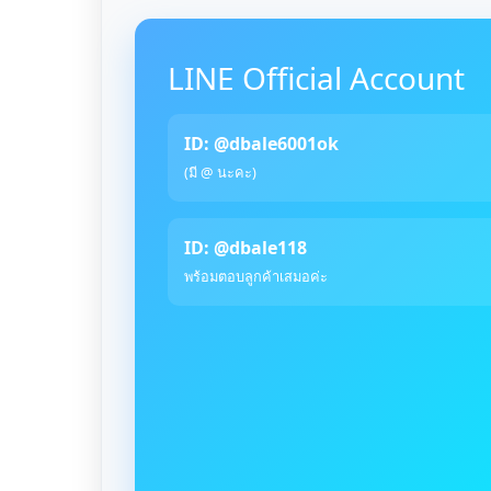
LINE Official Account
ID: @dbale6001ok
(มี @ นะคะ)
ID: @dbale118
พร้อมตอบลูกค้าเสมอค่ะ