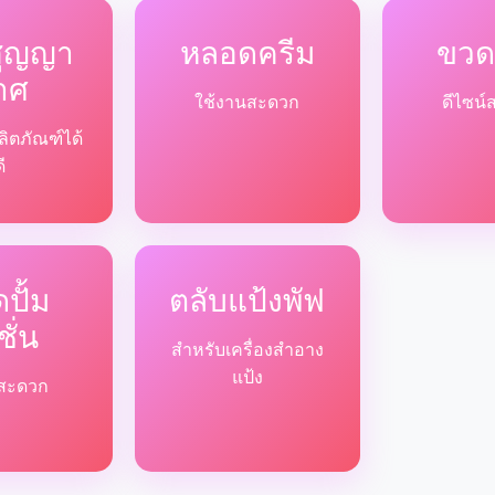
สูญญา
หลอดครีม
ขวด
าศ
ใช้งานสะดวก
ดีไซน์
ลิตภัณฑ์ได้
ดี
ปั้ม
ตลับแป้งพัฟ
ชั่น
สำหรับเครื่องสำอาง
แป้ง
ด้สะดวก