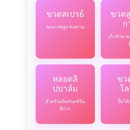
ขวดสเปรย์
ขวด
ก
คุณภาพสูง ทนทาน
เก็บรักษาผ
หลอดลิ
ขวด
ปบาล์ม
โล
สำหรับผลิตภัณฑ์ริม
ปั้มไ
ฝีปาก