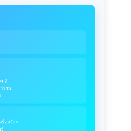
ม 2
ตราราม
ย
ครื่องจักร
ว์