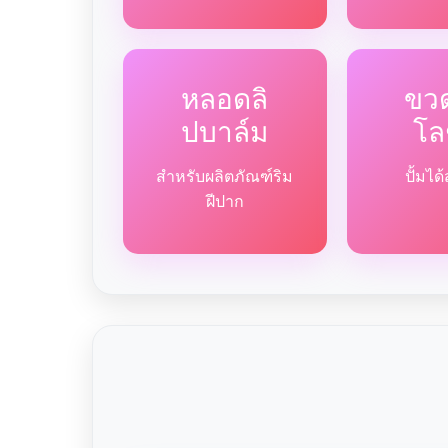
หลอดลิ
ขวด
ปบาล์ม
โล
สำหรับผลิตภัณฑ์ริม
ปั้มไ
ฝีปาก