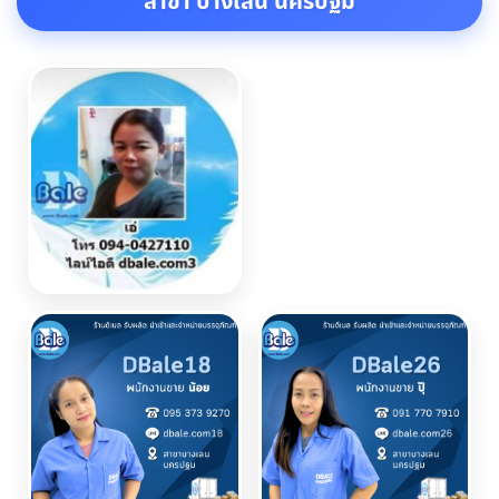
สาขา บางเลน นครปฐม