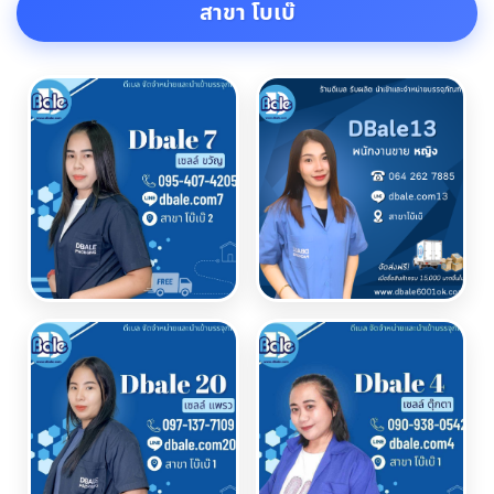
สาขา โบเบ๊