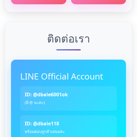
ติดต่อเรา
LINE Official Account
ID: @dbale6001ok
(มี @ นะคะ)
ID: @dbale118
พร้อมตอบลูกค้าเสมอค่ะ