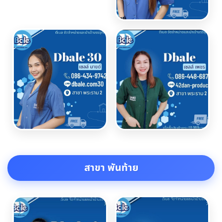
สาขา พันท้าย