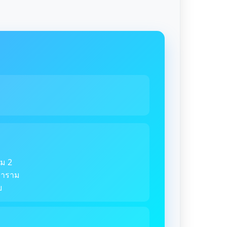
ม 2
ตราราม
ย