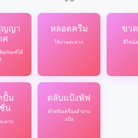
สูญญา
หลอดครีม
ขวด
าศ
ใช้งานสะดวก
ดีไซน์
ลิตภัณฑ์ได้
ดี
ปั้ม
ตลับแป้งพัฟ
ชั่น
สำหรับเครื่องสำอาง
แป้ง
ด้สะดวก