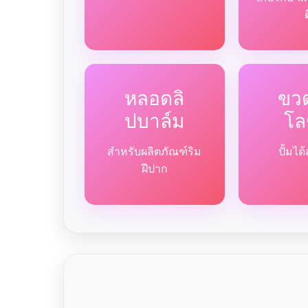
หลอดลิ
ขวด
ปบาล์ม
โล
สำหรับผลิตภัณฑ์ริม
ปั้มไ
ฝีปาก