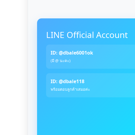
LINE Official Account
ID: @dbale6001ok
(มี @ นะคะ)
ID: @dbale118
พร้อมตอบลูกค้าเสมอค่ะ