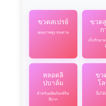
ขวดสเปรย์
ขวด
ก
คุณภาพสูง ทนทาน
เก็บรักษาผ
หลอดลิ
ขวด
ปบาล์ม
โล
สำหรับผลิตภัณฑ์ริม
ปั้มไ
ฝีปาก