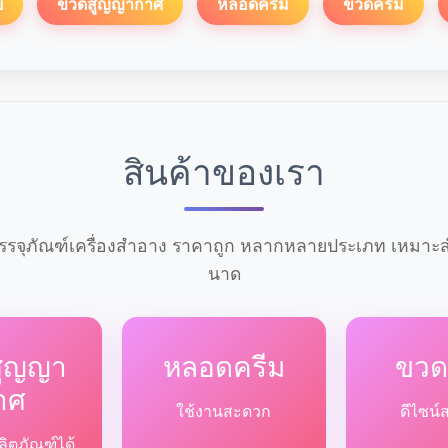
์
ขวดสูญญากาศ
หลอดครีม
ขวดครีม
สินค้าของเรา
รจุภัณฑ์เครื่องสำอาง ราคาถูก หลากหลายประเภท เหมาะสำ
นาด
สูญญา
หลอดครีม
ขวด
าศ
ใช้งานสะดวก
ดีไซน์
ลิตภัณฑ์ได้