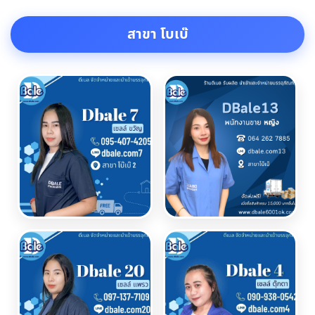
สาขา โบเบ๊