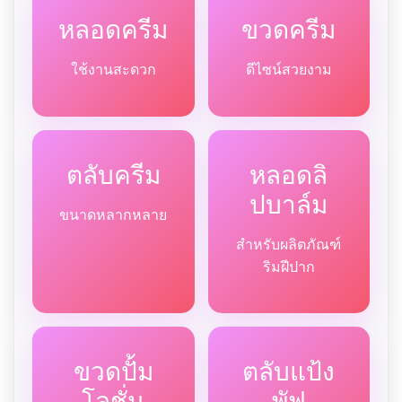
หลอดครีม
ขวดครีม
ใช้งานสะดวก
ดีไซน์สวยงาม
ตลับครีม
หลอดลิ
ปบาล์ม
ขนาดหลากหลาย
สำหรับผลิตภัณฑ์
ริมฝีปาก
ขวดปั้ม
ตลับแป้ง
โลชั่น
พัฟ