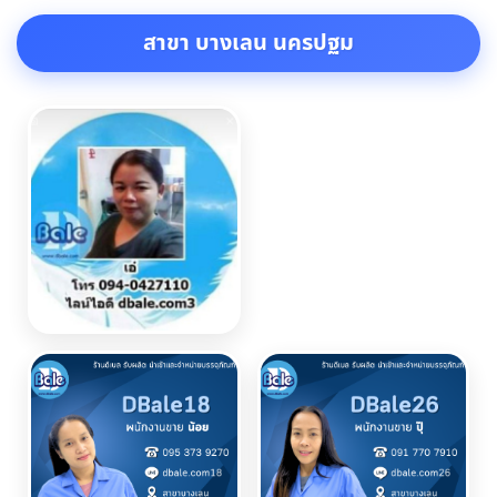
สาขา บางเลน นครปฐม