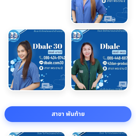
สาขา พันท้าย