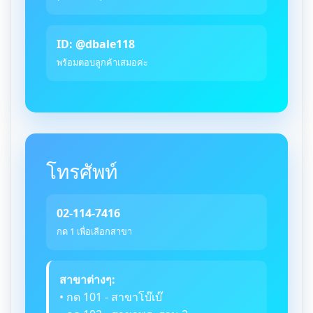
ID: @dbale118
พร้อมตอบลูกค้าเสมอค่ะ
โทรศัพท์
02-114-7416
กด 1 เพื่อเลือกสาขา
สาขาต่างๆ:
• กด 101 - สาขาโบ๊เบ๊