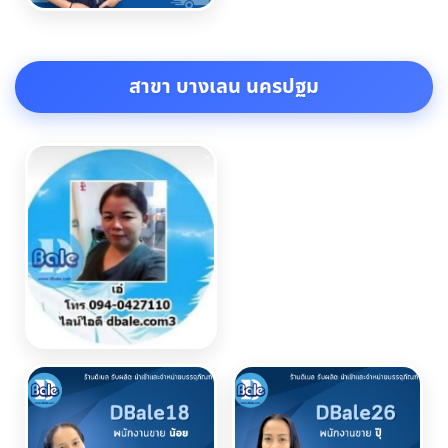
สาขา บางเลน นครปฐม