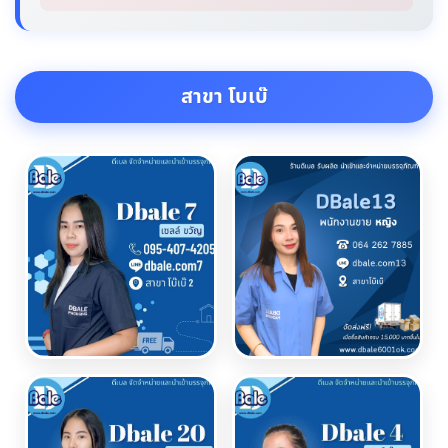
สาขา โบเบ๊