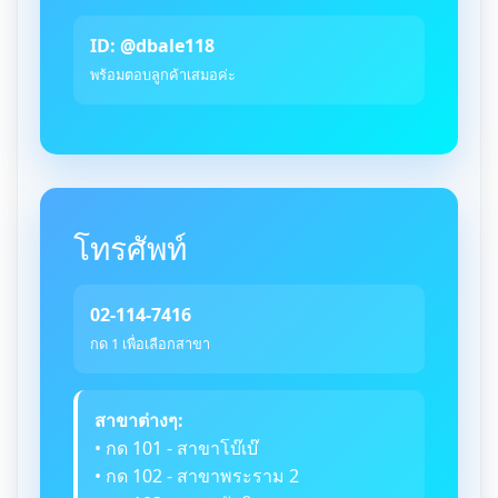
ID: @dbale118
พร้อมตอบลูกค้าเสมอค่ะ
โทรศัพท์
02-114-7416
กด 1 เพื่อเลือกสาขา
สาขาต่างๆ:
• กด 101 - สาขาโบ๊เบ๊
• กด 102 - สาขาพระราม 2