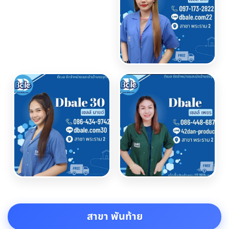
สาขา พันท้าย