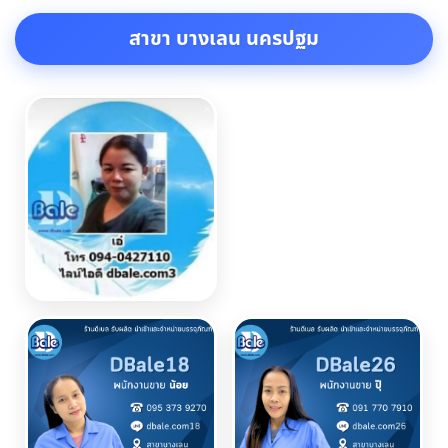
สาขา บางเลน นครปฐม