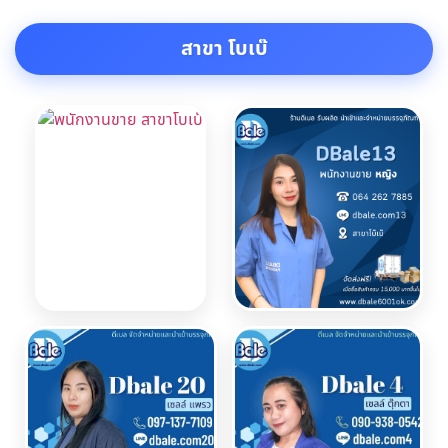
สาขา โบเบ๊