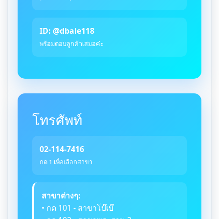
ID: @dbale118
พร้อมตอบลูกค้าเสมอค่ะ
โทรศัพท์
02-114-7416
กด 1 เพื่อเลือกสาขา
สาขาต่างๆ:
• กด 101 - สาขาโบ๊เบ๊