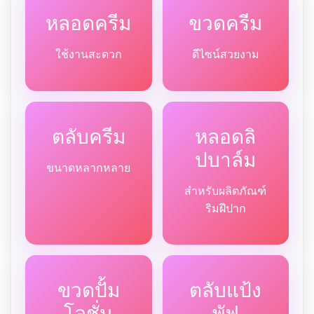
หลอดครีม
ขวดครีม
ใช้งานสะดวก
ดีไซน์สวยงาม
ตลับครีม
หลอดลิ
ปบาล์ม
ขนาดหลากหลาย
สำหรับผลิตภัณฑ์
ริมฝีปาก
ขวดปั้ม
ตลับแป้ง
โลชั่น
พัฟ