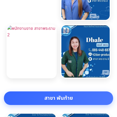
สาขา พันท้าย