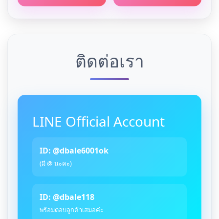
ติดต่อเรา
LINE Official Account
ID: @dbale6001ok
(มี @ นะคะ)
ID: @dbale118
พร้อมตอบลูกค้าเสมอค่ะ