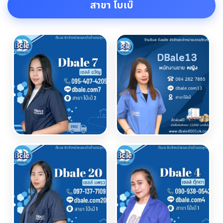
สาขา โบเบ๊