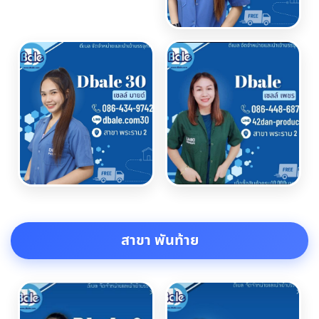
สาขา พันท้าย