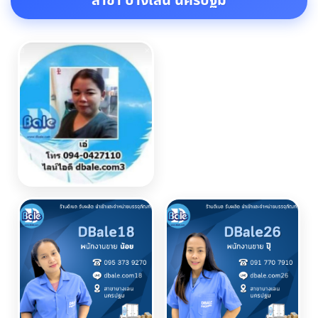
สาขา บางเลน นครปฐม