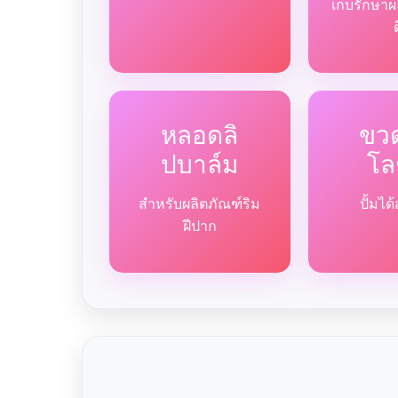
เก็บรักษาผ
หลอดลิ
ขวด
ปบาล์ม
โล
สำหรับผลิตภัณฑ์ริม
ปั้มไ
ฝีปาก