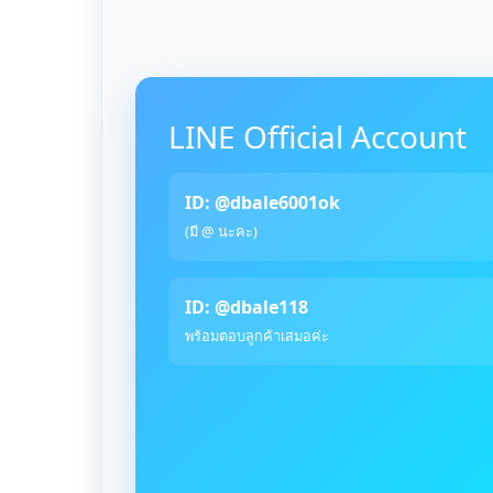
LINE Official Account
ID: @dbale6001ok
(มี @ นะคะ)
ID: @dbale118
พร้อมตอบลูกค้าเสมอค่ะ