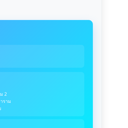
ม 2
ตราราม
ย