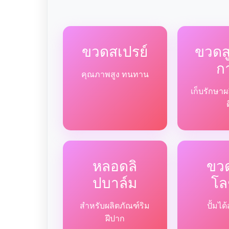
ขวดสเปรย์
ขวด
ก
คุณภาพสูง ทนทาน
เก็บรักษาผ
หลอดลิ
ขวด
ปบาล์ม
โล
สำหรับผลิตภัณฑ์ริม
ปั้มไ
ฝีปาก