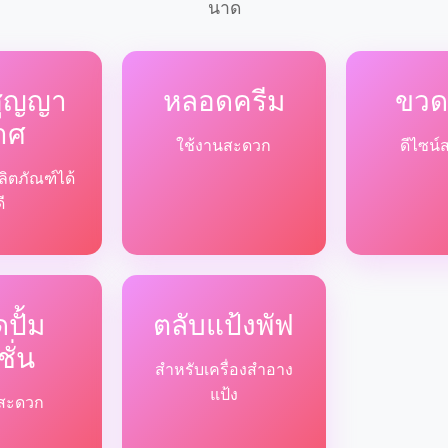
นาด
สูญญา
หลอดครีม
ขวด
าศ
ใช้งานสะดวก
ดีไซน์
ลิตภัณฑ์ได้
ดี
ปั้ม
ตลับแป้งพัฟ
ชั่น
สำหรับเครื่องสำอาง
แป้ง
ด้สะดวก