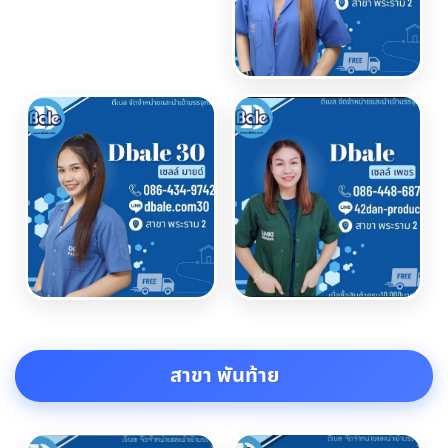
สาขา พันท้าย