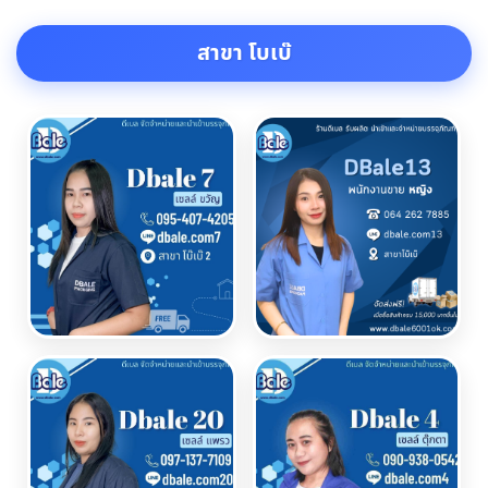
สาขา โบเบ๊