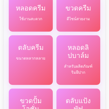
หลอดครีม
ขวดครีม
ใช้งานสะดวก
ดีไซน์สวยงาม
ตลับครีม
หลอดลิ
ปบาล์ม
ขนาดหลากหลาย
สำหรับผลิตภัณฑ์
ริมฝีปาก
ขวดปั้ม
ตลับแป้ง
โลชั่น
พัฟ