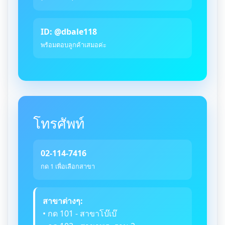
ID: @dbale118
พร้อมตอบลูกค้าเสมอค่ะ
โทรศัพท์
02-114-7416
กด 1 เพื่อเลือกสาขา
สาขาต่างๆ:
• กด 101 - สาขาโบ๊เบ๊