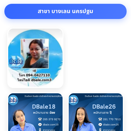
สาขา บางเลน นครปฐม