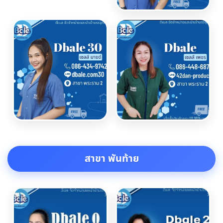
สาขา พันท้าย