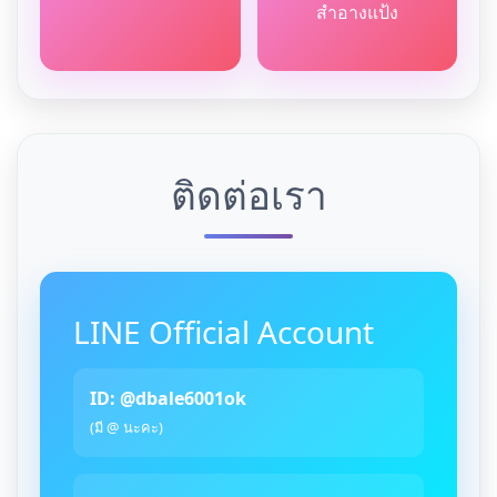
สำอางแป้ง
ติดต่อเรา
LINE Official Account
ID: @dbale6001ok
(มี @ นะคะ)