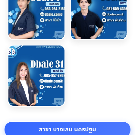
สาขา บางเลน นครปฐม