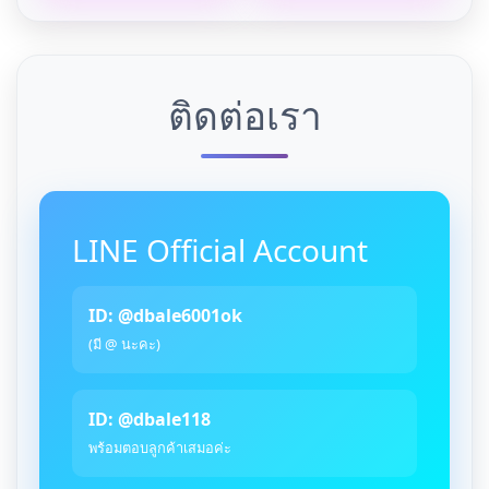
ติดต่อเรา
LINE Official Account
ID: @dbale6001ok
(มี @ นะคะ)
ID: @dbale118
พร้อมตอบลูกค้าเสมอค่ะ