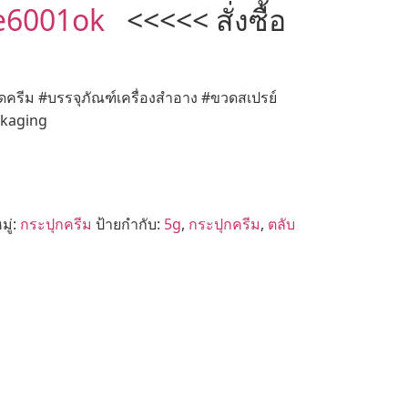
e6001ok
<<<<< สั่งซื้อ
ดครีม #บรรจุภัณฑ์เครื่องสำอาง #ขวดสเปรย์
ckaging
ู่:
กระปุกครีม
ป้ายกำกับ:
5g
,
กระปุกครีม
,
ตลับ