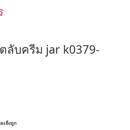
ร
ตลับครีม jar k0379-
อะยิ่งถูก