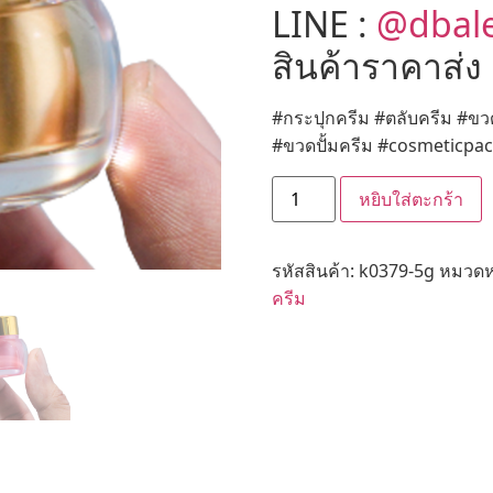
LINE :
@dbal
สินค้าราคาส่ง
#กระปุกครีม #ตลับครีม #ขว
#ขวดปั้มครีม #cosmeticpa
หยิบใส่ตะกร้า
รหัสสินค้า:
k0379-5g
หมวดหม
ครีม