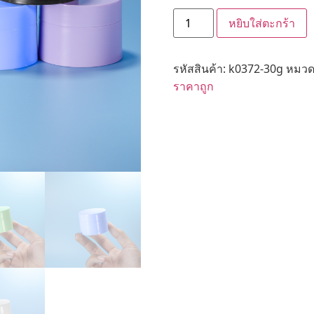
หยิบใส่ตะกร้า
รหัสสินค้า:
k0372-30g
หมวดห
ราคาถูก