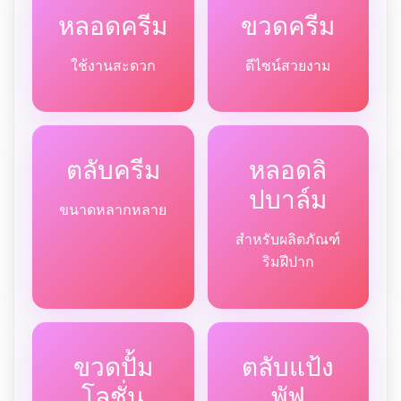
หลอดครีม
ขวดครีม
ใช้งานสะดวก
ดีไซน์สวยงาม
ตลับครีม
หลอดลิ
ปบาล์ม
ขนาดหลากหลาย
สำหรับผลิตภัณฑ์
ริมฝีปาก
ขวดปั้ม
ตลับแป้ง
โลชั่น
พัฟ