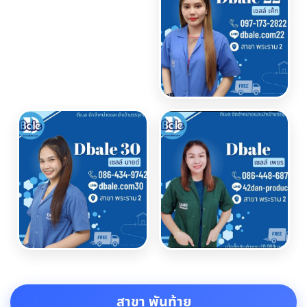
สาขา พันท้าย