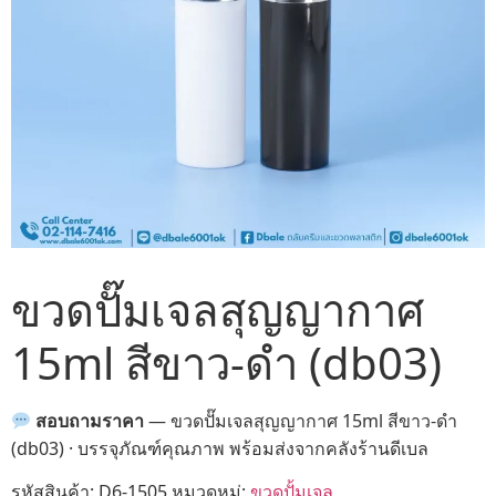
ขวดปั๊มเจลสุญญากาศ
15ml สีขาว-ดำ (db03)
สอบถามราคา
— ขวดปั๊มเจลสุญญากาศ 15ml สีขาว-ดำ
(db03) · บรรจุภัณฑ์คุณภาพ พร้อมส่งจากคลังร้านดีเบล
รหัสสินค้า:
D6-1505
หมวดหมู่:
ขวดปั้มเจล