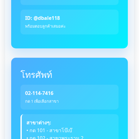
ID: @dbale118
พร้อมตอบลูกค้าเสมอค่ะ
โทรศัพท์
02-114-7416
กด 1 เพื่อเลือกสาขา
สาขาต่างๆ:
• กด 101 - สาขาโบ๊เบ๊
• กด 102 - สาขาพระราม 2