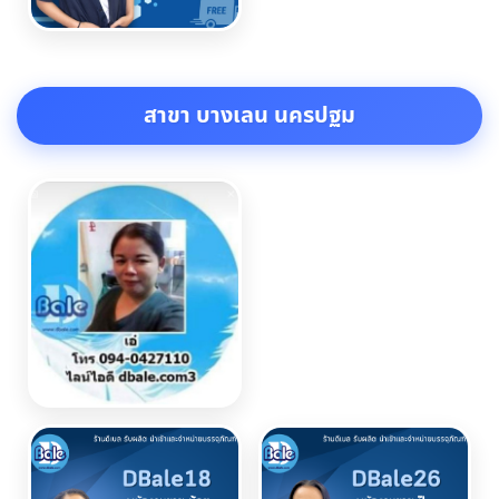
สาขา บางเลน นครปฐม