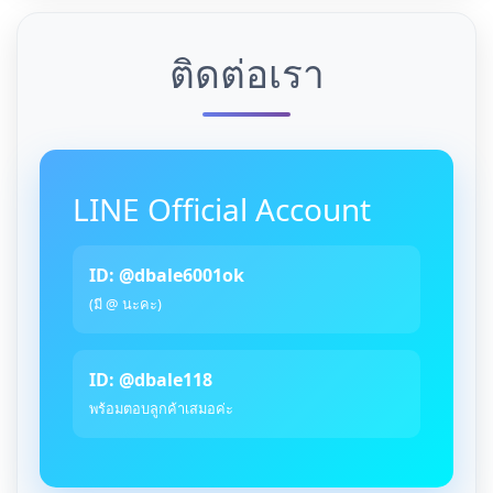
ติดต่อเรา
LINE Official Account
ID: @dbale6001ok
(มี @ นะคะ)
ID: @dbale118
พร้อมตอบลูกค้าเสมอค่ะ