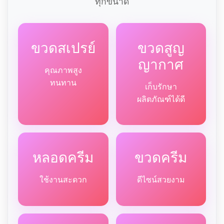
ทุกขนาด
ขวดสเปรย์
ขวดสูญ
ญากาศ
คุณภาพสูง
ทนทาน
เก็บรักษา
ผลิตภัณฑ์ได้ดี
หลอดครีม
ขวดครีม
ใช้งานสะดวก
ดีไซน์สวยงาม