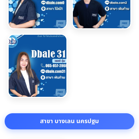
สาขา บางเลน นครปฐม