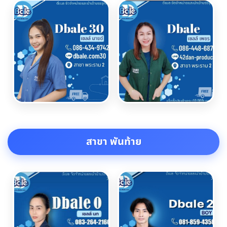
สาขา พันท้าย