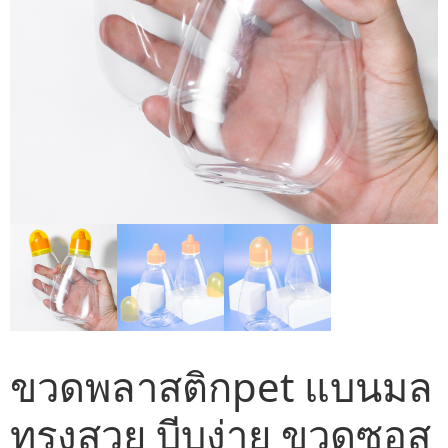
ขวดพลาสติกpet แบนมล
ทรงสวย บีบง่าย ขวดซอส