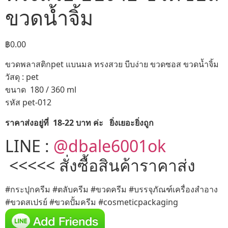
ขวดน้ำจิ้ม
฿
0.00
ขวดพลาสติกpet แบนมล ทรงสวย บีบง่าย ขวดซอส ขวดน้ำจิ้ม
วัสดุ : pet
ขนาด 180 / 360 ml
รหัส pet-012
ราคาส่งอยู่ที่ 18-22 บาท ค่ะ ยิ่งเยอะยิ่งถูก
LINE :
@dbale6001ok
<<<<< สั่งซื้อสินค้าราคาส่ง
#กระปุกครีม #ตลับครีม #ขวดครีม #บรรจุภัณฑ์เครื่องสำอาง
#ขวดสเปรย์ #ขวดปั้มครีม #cosmeticpackaging