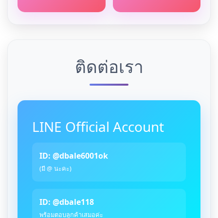
ติดต่อเรา
LINE Official Account
ID: @dbale6001ok
(มี @ นะคะ)
ID: @dbale118
พร้อมตอบลูกค้าเสมอค่ะ