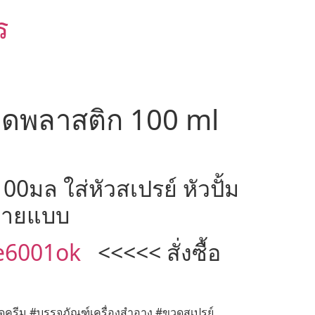
ร
วดพลาสติก 100 ml
0มล ใส่หัวสเปรย์ หัวปั้ม
ลายแบบ
e6001ok
<<<<< สั่งซื้อ
ดครีม #บรรจุภัณฑ์เครื่องสำอาง #ขวดสเปรย์