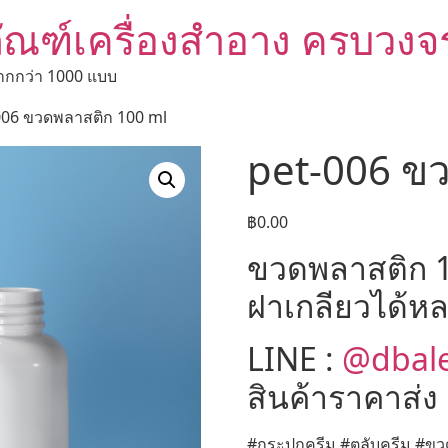
ัณฑ์เครื่องสำอาง ครบวงจ
ากกว่า 1000 แบบ
006 ขวดพลาสติก 100 ml
pet-006 ข
฿
0.00
ขวดพลาสติก 10
ฝาเกลียวได้ห
LINE :
@dbal
สินค้าราคาส่ง
#กระปุกครีม #ตลับครีม #ขว