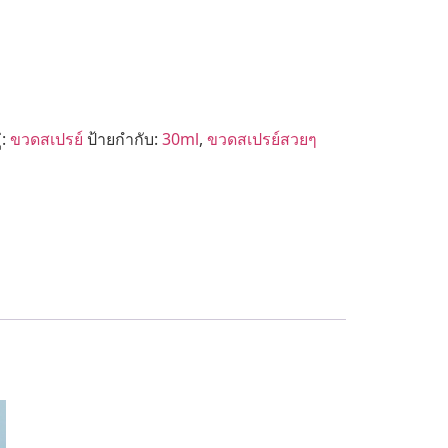
่:
ขวดสเปรย์
ป้ายกำกับ:
30ml
,
ขวดสเปรย์สวยๆ