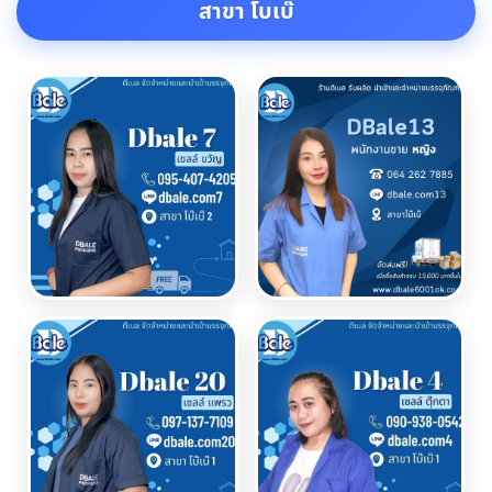
สาขา โบเบ๊