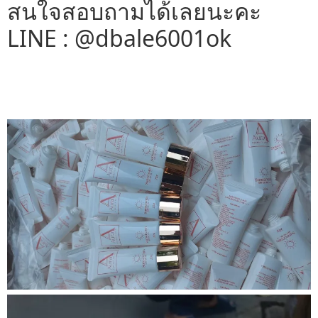
สนใจสอบถามได้เลยนะคะ
LINE : @dbale6001ok