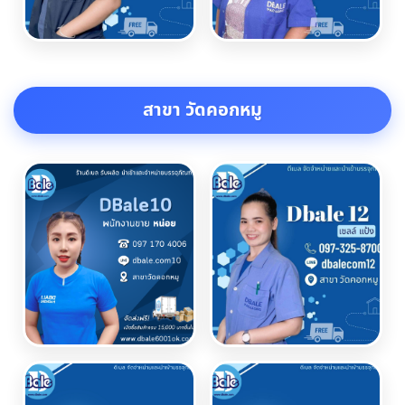
สาขา วัดคอกหมู