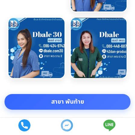
สาขา พันท้าย