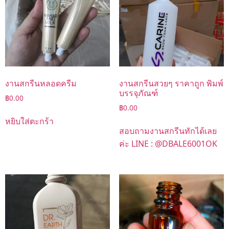
งานสกรีนหลอดครีม
งานสกรีนสวยๆ ราคาถูก พิมพ์
บรรจุภัณฑ์
฿
0.00
฿
0.00
หยิบใส่ตะกร้า
สอบถามงานสกรีนทักได้เลย
ค่ะ LINE : @DBALE6001OK