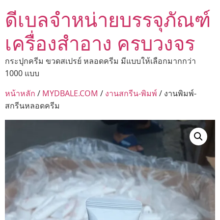
ดีเบลจำหน่ายบรรจุภัณฑ์
เครื่องสำอาง ครบวงจร
กระปุกครีม ขวดสเปรย์ หลอดครีม มีแบบให้เลือกมากกว่า
1000 แบบ
หน้าหลัก
/
MYDBALE.COM
/
งานสกรีน-พิมพ์
/ งานพิมพ์-
สกรีนหลอดครีม