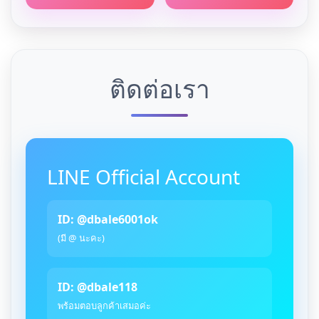
ติดต่อเรา
LINE Official Account
ID: @dbale6001ok
(มี @ นะคะ)
ID: @dbale118
พร้อมตอบลูกค้าเสมอค่ะ