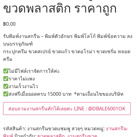
ขวดพลาสติก ราคาถูก
฿
0.00
รับพิมพ์งานสกรีน – พิมพ์ตัวอักษร พิมพ์โลโก้ พิมพ์ข้อความ ลง
บนบรรจุภัณฑ์
กระปุกครีม ขวดสเปรย์ ขวดแก้ว ขวดอโรม่า ขวดเซรั่ม หลอด
ครีม
ไม่มีไฟล์เราจัดการให้ค่ะ
ราคาไม่แพง
งานเร็วงานไว
ส่งฟรีเมื่อยอดครบ 15000 บาท *ตามเงื่อนไขของบริษัท
สอบถามงานสกรีนทักได้เลยค่ะ LINE : @DBALE6001OK
รหัสสินค้า:
งานสกรีนขวดแชมพู สวยๆ
หมวดหมู่:
งานสกรีน-
พิมพ์
ป้ายกำกับ:
ขวดพลาสติก
,
งานสกรีนขวด