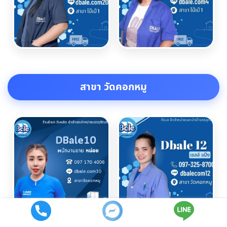
สาขา วัดคอกหมู