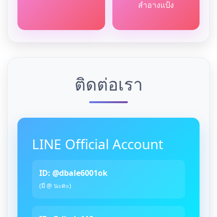
สำอางแป้ง
ติดต่อเรา
LINE Official Account
ID: @dbale6001ok
(มี @ นะคะ)