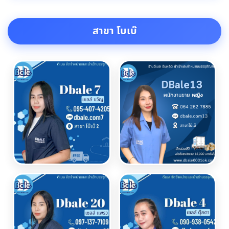
สาขา โบเบ๊