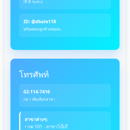
(มี @ นะคะ)
ID: @dbale118
พร้อมตอบลูกค้าเสมอค่ะ
โทรศัพท์
02-114-7416
กด 1 เพื่อเลือกสาขา
สาขาต่างๆ:
• กด 101 - สาขาโบ๊เบ๊