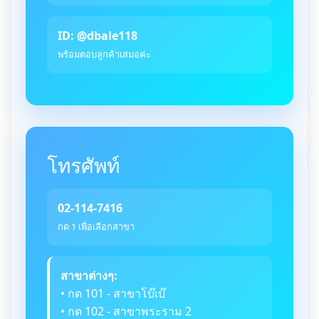
ID: @dbale118
พร้อมตอบลูกค้าเสมอค่ะ
โทรศัพท์
02-114-7416
กด 1 เพื่อเลือกสาขา
สาขาต่างๆ:
• กด 101 - สาขาโบ๊เบ๊
• กด 102 - สาขาพระราม 2