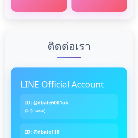
ติดต่อเรา
LINE Official Account
ID: @dbale6001ok
(มี @ นะคะ)
ID: @dbale118