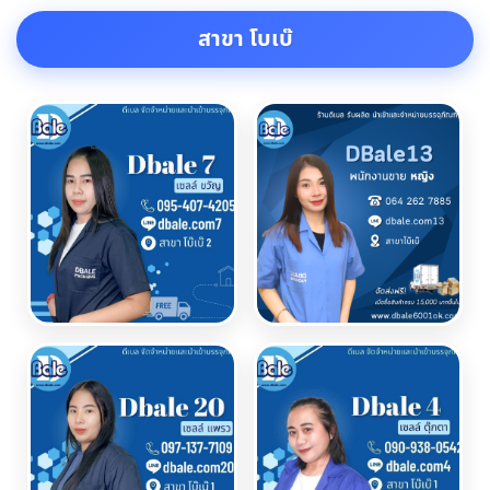
สาขา โบเบ๊