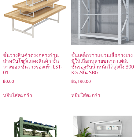
ชั้นวางสินค้าตรงกลางร้าน
ชั้นเหล็กราวแขวนเสื้อกางเกง
สำหรับโชว์แสดงสินค้า ชั้น
มีให้เลือกหลายขนาด แต่ล่ะ
วางของ ชั้นวางรองเท้า LST-
ชั้นรองรับน้ำหนักได้สูงถึง 300
01
KG./ชั้น SBG
฿
0.00
฿
5,190.00
หยิบใส่ตะกร้า
หยิบใส่ตะกร้า