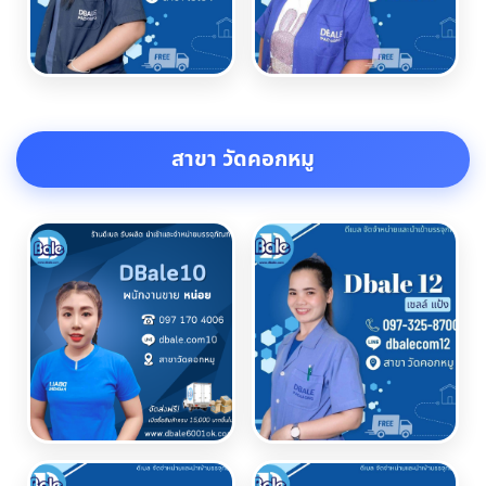
สาขา วัดคอกหมู