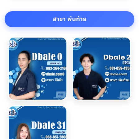
สาขา พันท้าย