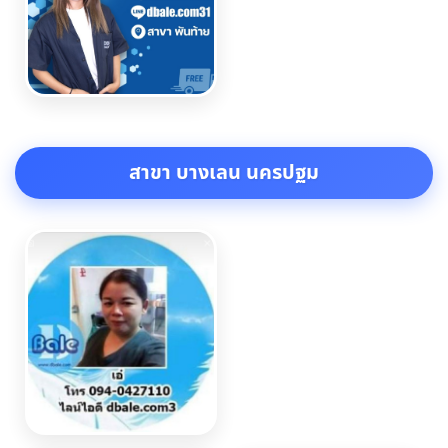
สาขา บางเลน นครปฐม