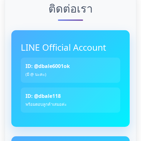
ติดต่อเรา
LINE Official Account
ID: @dbale6001ok
(มี @ นะคะ)
ID: @dbale118
พร้อมตอบลูกค้าเสมอค่ะ