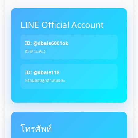
LINE Official Account
ID: @dbale6001ok
(มี @ นะคะ)
ID: @dbale118
พร้อมตอบลูกค้าเสมอค่ะ
โทรศัพท์