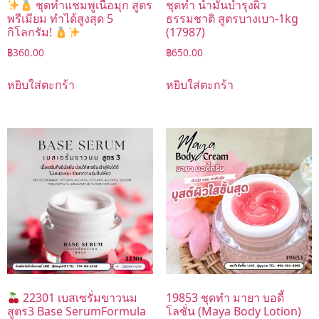
ชุดทำแชมพูเนื้อมุก สูตร
ชุดทำ น้ำมันบำรุงผิว
พรีเมียม ทำได้สูงสุด 5
ธรรมชาติ สูตรบางเบา-1kg
กิโลกรัม!
(17987)
฿
360.00
฿
650.00
หยิบใส่ตะกร้า
หยิบใส่ตะกร้า
22301 เบสเซรั่มขาวนม
19853 ชุดทำ มายา บอดี้
สูตร3 Base SerumFormula
โลชั่น (Maya Body Lotion)