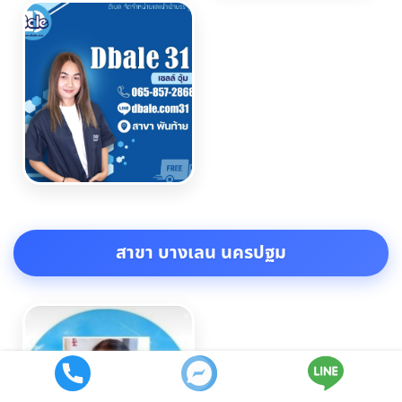
สาขา บางเลน นครปฐม