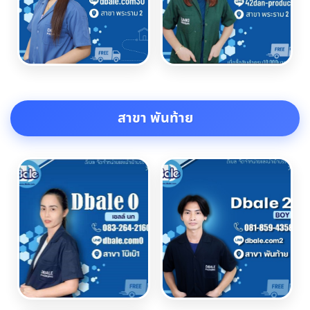
สาขา พันท้าย