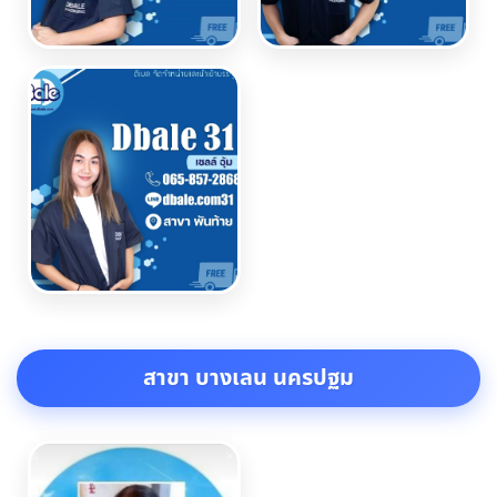
สาขา บางเลน นครปฐม