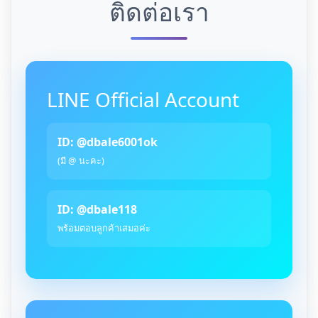
ติดต่อเรา
LINE Official Account
ID: @dbale6001ok
(มี @ นะคะ)
ID: @dbale118
พร้อมตอบลูกค้าเสมอค่ะ