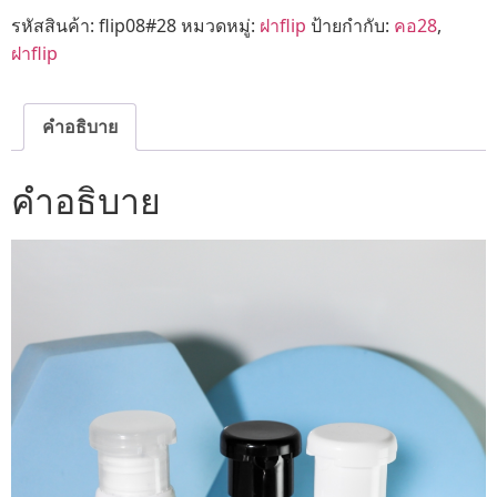
รหัสสินค้า:
flip08#28
หมวดหมู่:
ฝาflip
ป้ายกำกับ:
คอ28
,
ฝาflip
คำอธิบาย
คำอธิบาย