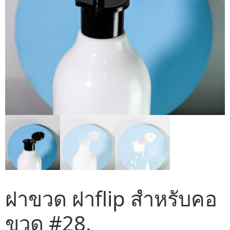
ฝาขวด ฝาflip สำหรับคอ
ขวด #28.