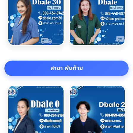
สาขา พันท้าย