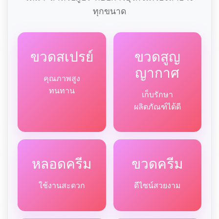
ทุกขนาด
ขวดสเปรย์
ขวดสูญ
ญากาศ
คุณภาพสูง
ทนทาน
เก็บรักษา
ผลิตภัณฑ์ได้ดี
หลอดครีม
ขวดครีม
ใช้งานสะดวก
ดีไซน์สวยงาม