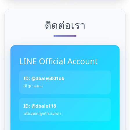
ติดต่อเรา
LINE Official Account
ID: @dbale6001ok
(มี @ นะคะ)
ID: @dbale118
พร้อมตอบลูกค้าเสมอค่ะ