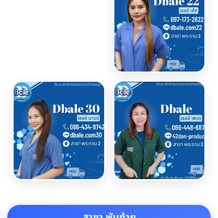
สาขา พันท้าย