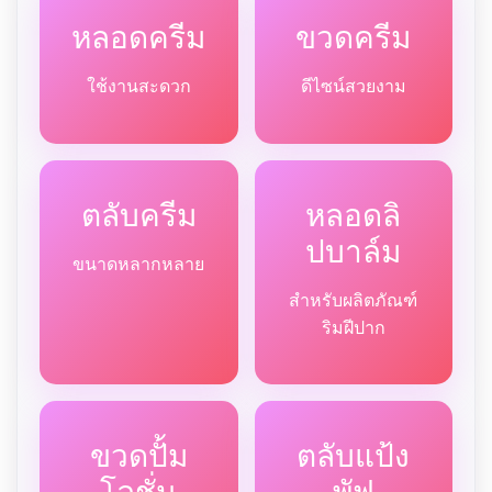
หลอดครีม
ขวดครีม
ใช้งานสะดวก
ดีไซน์สวยงาม
ตลับครีม
หลอดลิ
ปบาล์ม
ขนาดหลากหลาย
สำหรับผลิตภัณฑ์
ริมฝีปาก
ขวดปั้ม
ตลับแป้ง
โลชั่น
พัฟ