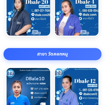
สาขา วัดคอกหมู