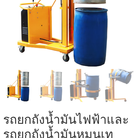
รถยกถังน้ำมันไฟฟ้าและ
รถยกถังน้ำมันหมุนเท