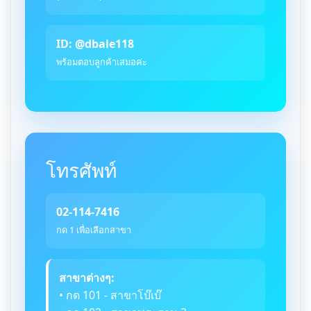
ID: @dbale118
พร้อมตอบลูกค้าเสมอค่ะ
โทรศัพท์
02-114-7416
กด 1 เพื่อเลือกสาขา
สาขาต่างๆ:
• กด 101 - สาขาโบ๊เบ๊