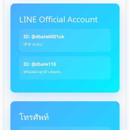
LINE Official Account
ID: @dbale6001ok
(มี @ นะคะ)
ID: @dbale118
พร้อมตอบลูกค้าเสมอค่ะ
โทรศัพท์