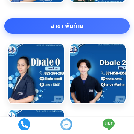
สาขา พันท้าย