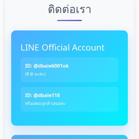
ติดต่อเรา
LINE Official Account
ID: @dbale6001ok
(มี @ นะคะ)
ID: @dbale118
พร้อมตอบลูกค้าเสมอค่ะ