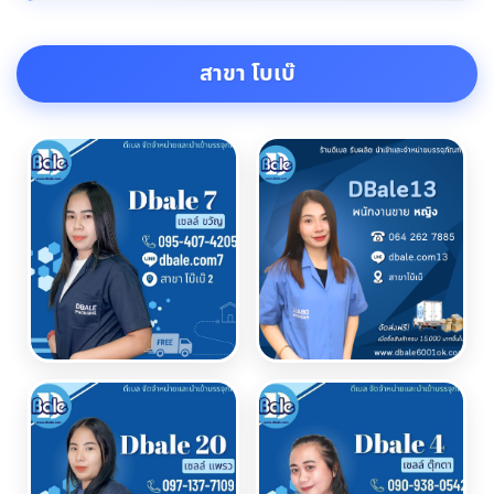
สาขา โบเบ๊