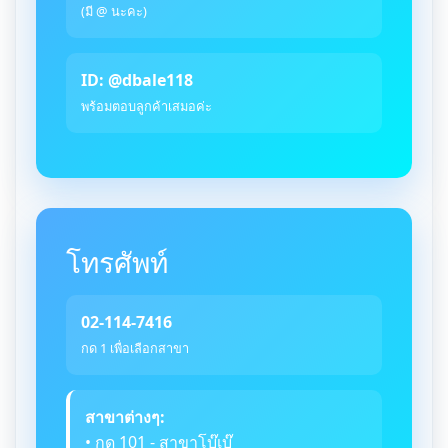
(มี @ นะคะ)
ID: @dbale118
พร้อมตอบลูกค้าเสมอค่ะ
โทรศัพท์
02-114-7416
กด 1 เพื่อเลือกสาขา
สาขาต่างๆ:
• กด 101 - สาขาโบ๊เบ๊