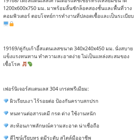
19168/โต๊ะสแตนเลสเคาน์เตอร์แคชเชียร์ทรงเหลี่ยมขนาด
1200x600x750 มม. มาพร้อมลิ้นชักล็อคสองชั้นและพื้นที่วาง
คอมพิวเตอร์ ตอบโจทย์การทำงานที่ปลอดเชื้อและเป็นระเบียบ
19169/คู่กับเก้าอี้สแตนเลสขนาด 340x240x450 มม. นั่งสบาย
แข็งแรงทนทาน ทำความสะอาดง่าย ไม่เป็นแหล่งสะสมของ
เชื้อโรค
เฟอร์นิเจอร์สแตนเลส 304 เกรดพรีเมียม:
ผิวเรียบเงา ไร้รอยต่อ ป้องกันคราบสกปรก
ทนทานต่อสารเคมี กรด ด่าง ใช้งานหนัก
สะท้อนภาพลักษณ์ความสะอาด น่าเชื่อถือ
ดีไซน์เรียบหรู ดูมีระดับ สไตล์มืออาชีพ