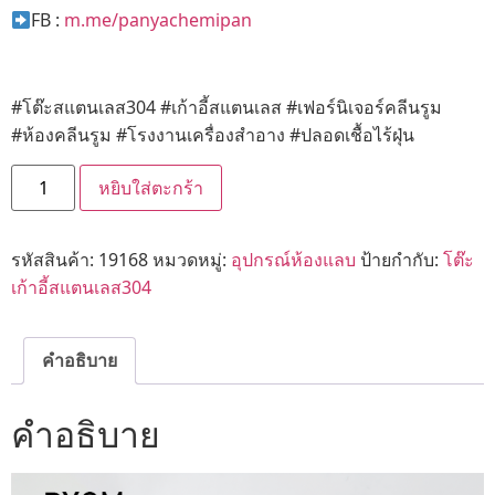
FB :
m.me/panyachemipan
#โต๊ะสแตนเลส304 #เก้าอี้สแตนเลส #เฟอร์นิเจอร์คลีนรูม
#ห้องคลีนรูม #โรงงานเครื่องสำอาง #ปลอดเชื้อไร้ฝุ่น
หยิบใส่ตะกร้า
รหัสสินค้า:
19168
หมวดหมู่:
อุปกรณ์ห้องแลบ
ป้ายกำกับ:
โต๊ะ
เก้าอี้สแตนเลส304
คำอธิบาย
คำอธิบาย