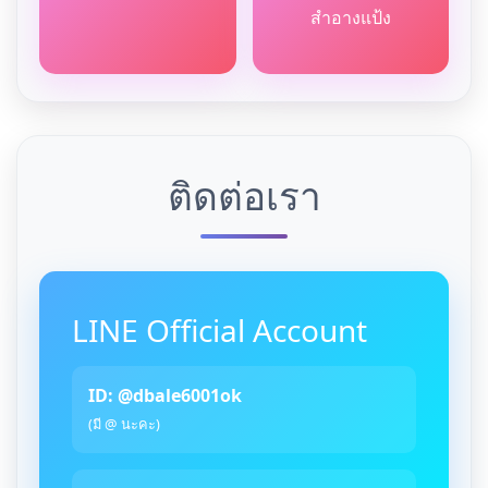
สำอางแป้ง
ติดต่อเรา
LINE Official Account
ID: @dbale6001ok
(มี @ นะคะ)