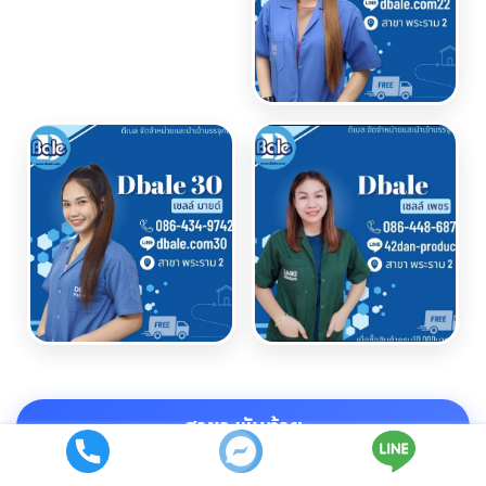
สาขา พันท้าย