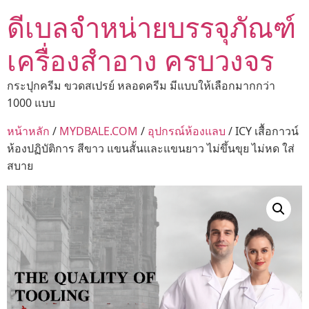
ดีเบลจำหน่ายบรรจุภัณฑ์
เครื่องสำอาง ครบวงจร
กระปุกครีม ขวดสเปรย์ หลอดครีม มีแบบให้เลือกมากกว่า
1000 แบบ
หน้าหลัก
/
MYDBALE.COM
/
อุปกรณ์ห้องแลบ
/ ICY เสื้อกาวน์
ห้องปฏิบัติการ สีขาว แขนสั้นและแขนยาว ไม่ขึ้นขุย ไม่หด ใส่
สบาย