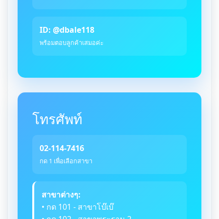
ID: @dbale118
พร้อมตอบลูกค้าเสมอค่ะ
โทรศัพท์
02-114-7416
กด 1 เพื่อเลือกสาขา
สาขาต่างๆ:
• กด 101 - สาขาโบ๊เบ๊