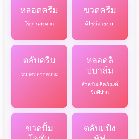
หลอดครีม
ขวดครีม
ใช้งานสะดวก
ดีไซน์สวยงาม
ตลับครีม
หลอดลิ
ปบาล์ม
ขนาดหลากหลาย
สำหรับผลิตภัณฑ์
ริมฝีปาก
ขวดปั้ม
ตลับแป้ง
โลชั่น
พัฟ