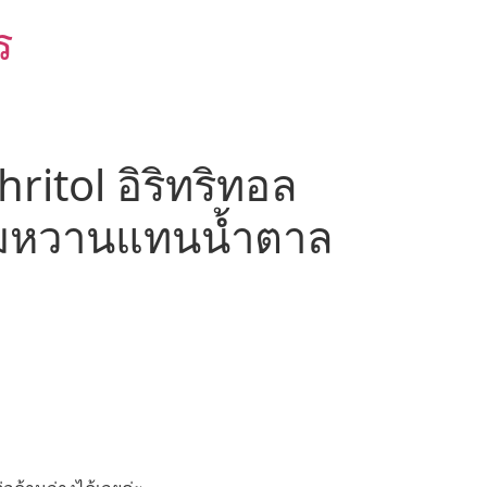
ร
ritol อิริทริทอล
มหวานแทนน้ำตาล