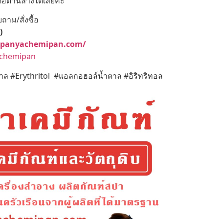
่อด้านล่างได้เลยค่ะ
าม/สั่งซื้อ
)
.panyachemipan.com/
achemipan
 #Erythritol #แอลกอฮอล์น้ำตาล #อิริทริทอล