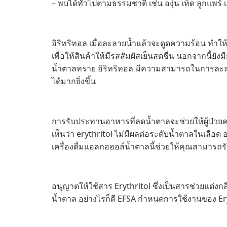
– พบได้ทั่วไปตามธรรมชาติ เช่น องุ่น เห็ด ลูกแพร์ เ
อิริทริทอล เมื่อละลายน้ำแล้วจะดูดความร้อน ทำให้ร
เพื่อให้สินค้าให้มีรสสัมผัสเย็นสดชื่น นอกจากนี้ย
น้ำตาลทราย อิริทริทอล มีความสามารถในการละลาย
ได้มากยิ่งขึ้น
การรับประทานอาหารที่ลดน้ำตาลจะช่วยให้ผู้ป่ว
เห็นว่า erythritol ไม่มีผลต่อระดับน้ำตาลในเลือด
เครื่องดื่มแอลกอฮอล์น้ำตาลนี้ช่วยให้คุณสามารถ
อนุญาตให้ใช้สาร Erythritol ซึ่งเป็นสารช่วยแต่งกลิ
น้ำตาล อย่างไรก็ดี EFSA กำหนดการใช้งานของ Eryt