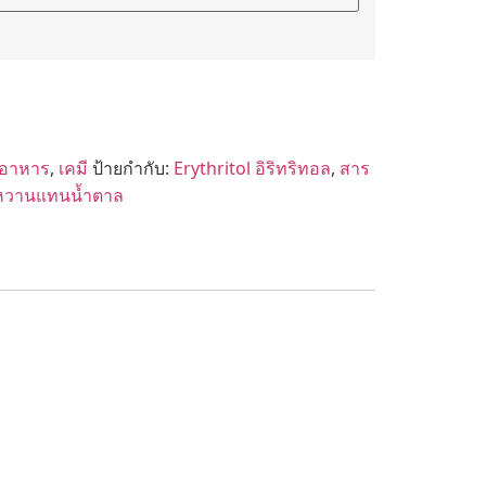
อาหาร
,
เคมี
ป้ายกำกับ:
Erythritol อิริทริทอล
,
สาร
หวานแทนน้ำตาล