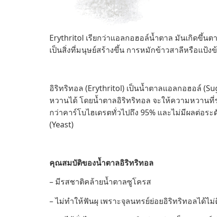
Erythritol เรียกว่าแอลกอฮอล์น้ำตาล มันเกิดขึ้
เป็นสิ่งที่มนุษย์สร้างขึ้น การหมักข้าวสาลีหรือแ
อิริทริทอล (Erythritol) เป็นน้ำตาลแอลกอฮอล์ (S
หวานได้ โดยน้ำตาลอิริทริทอล จะให้ความหวานที่ระ
กว่าคาร์โบไฮเดรตทั่วไปถึง 95% และไม่มีผลต่อระ
(Yeast)
คุณสมบัติของน้ำตาลอิริทริทอล
– มีรสชาติคล้ายน้ำตาลซูโครส
– ไม่ทำให้ฟันผุ เพราะจุลนทรย์ย่อยอิริทริทอลได้ไม่