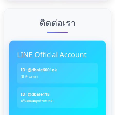
ติดต่อเรา
LINE Official Account
ID: @dbale6001ok
(มี @ นะคะ)
ID: @dbale118
พร้อมตอบลูกค้าเสมอค่ะ