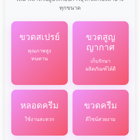
ทุกขนาด
ขวดสเปรย์
ขวดสูญ
ญากาศ
คุณภาพสูง
ทนทาน
เก็บรักษา
ผลิตภัณฑ์ได้ดี
หลอดครีม
ขวดครีม
ใช้งานสะดวก
ดีไซน์สวยงาม