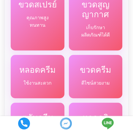
ขวดสเปรย์
ขวดสูญ
ญากาศ
คุณภาพสูง
ทนทาน
เก็บรักษา
ผลิตภัณฑ์ได้ดี
หลอดครีม
ขวดครีม
ใช้งานสะดวก
ดีไซน์สวยงาม
ตลับครีม
หลอดลิ
ปบาล์ม
ขนาดหลากหลาย