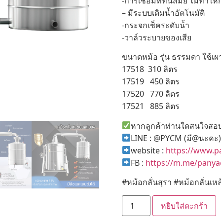
-การเชื่อมที่ทันสมัย ไม่ทำให้
– มีระบบเติมน้ำอัตโนมัติ
-กระจกเช็คระดับน้ำ
-วาล์วระบายของเสีย
ขนาดหม้อ รุ่น ธรรมดา ใช้เผ
17518 310 ลิตร
17519 450 ลิตร
17520 770 ลิตร
17521 885 ลิตร
หากลูกค้าท่านใดสนใจสอบถ
LINE : @PYCM (มี@นะคะ
website :
https://www.
FB :
https://m.me/pany
#หม้อกลั่นสุรา #หม้อกลั่นเ
หยิบใส่ตะกร้า