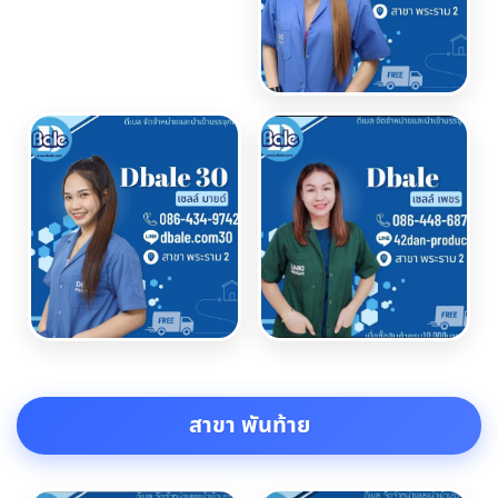
สาขา พันท้าย