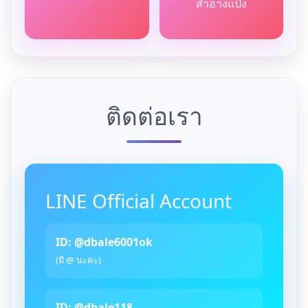
สำอางแป้ง
ติดต่อเรา
LINE Official Account
ID: @dbale6001ok
(มี @ นะคะ)
ID: @dbale118