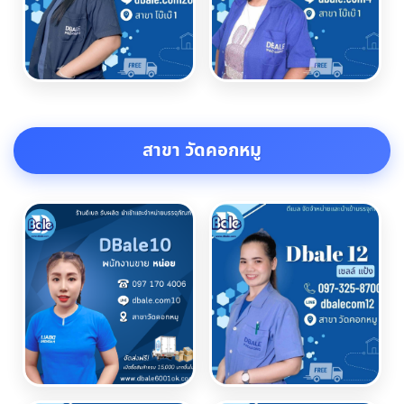
สาขา วัดคอกหมู