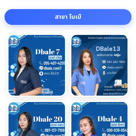
สาขา โบเบ๊