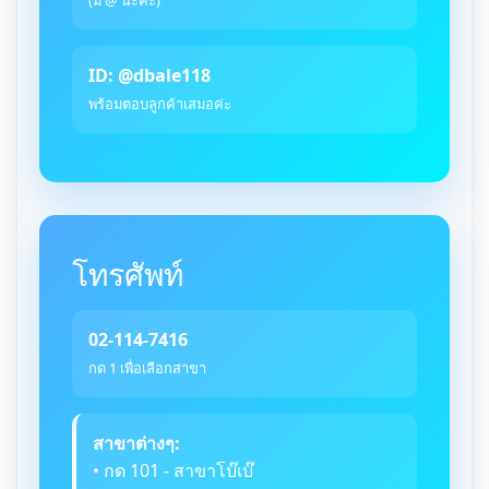
(มี @ นะคะ)
ID: @dbale118
พร้อมตอบลูกค้าเสมอค่ะ
โทรศัพท์
02-114-7416
กด 1 เพื่อเลือกสาขา
สาขาต่างๆ:
• กด 101 - สาขาโบ๊เบ๊