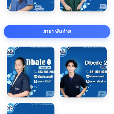
สาขา พันท้าย