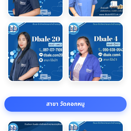
สาขา วัดคอกหมู