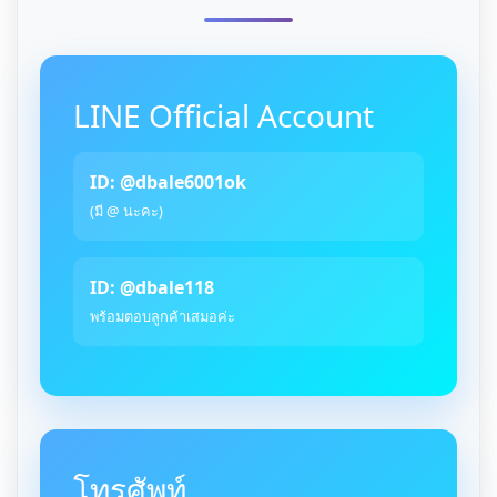
LINE Official Account
ID: @dbale6001ok
(มี @ นะคะ)
ID: @dbale118
พร้อมตอบลูกค้าเสมอค่ะ
โทรศัพท์