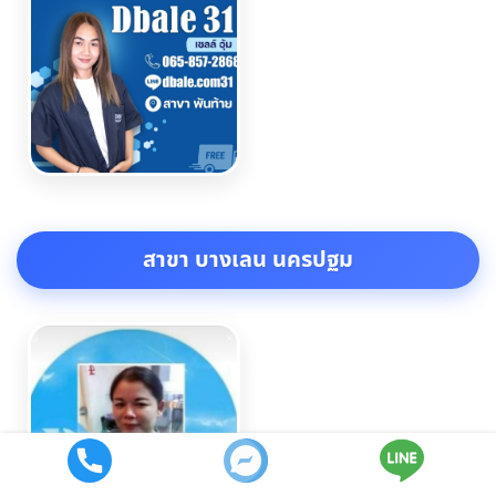
สาขา บางเลน นครปฐม