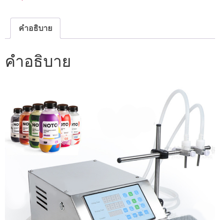
คำอธิบาย
คำอธิบาย