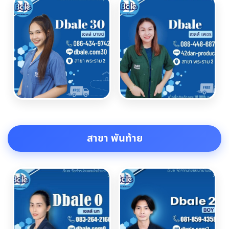
สาขา พันท้าย