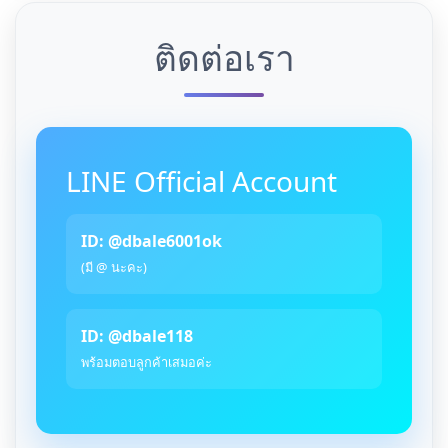
ติดต่อเรา
LINE Official Account
ID: @dbale6001ok
(มี @ นะคะ)
ID: @dbale118
พร้อมตอบลูกค้าเสมอค่ะ