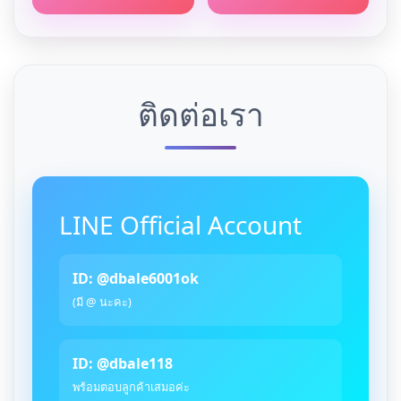
ติดต่อเรา
LINE Official Account
ID: @dbale6001ok
(มี @ นะคะ)
ID: @dbale118
พร้อมตอบลูกค้าเสมอค่ะ