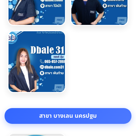
สาขา บางเลน นครปฐม