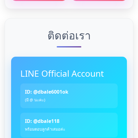
ติดต่อเรา
LINE Official Account
ID: @dbale6001ok
(มี @ นะคะ)
ID: @dbale118
พร้อมตอบลูกค้าเสมอค่ะ