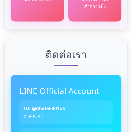
สำอางแป้ง
ติดต่อเรา
LINE Official Account
ID: @dbale6001ok
(มี @ นะคะ)