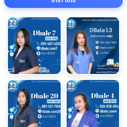
สาขา โบเบ๊