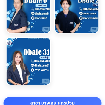
สาขา บางเลน นครปฐม