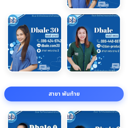
สาขา พันท้าย