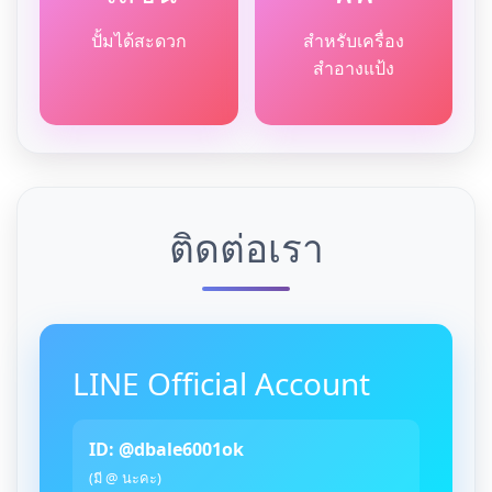
ปั้มได้สะดวก
สำหรับเครื่อง
สำอางแป้ง
ติดต่อเรา
LINE Official Account
ID: @dbale6001ok
(มี @ นะคะ)