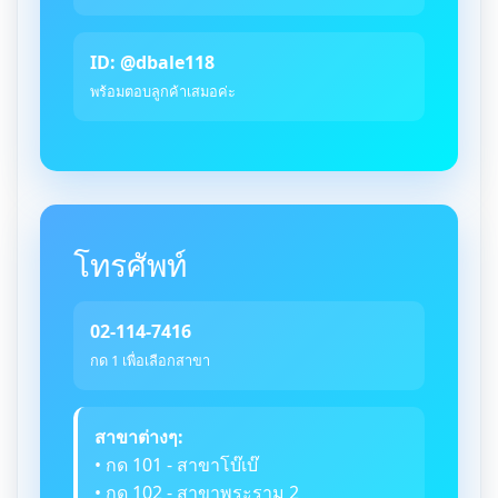
ID: @dbale118
พร้อมตอบลูกค้าเสมอค่ะ
โทรศัพท์
02-114-7416
กด 1 เพื่อเลือกสาขา
สาขาต่างๆ:
• กด 101 - สาขาโบ๊เบ๊
• กด 102 - สาขาพระราม 2