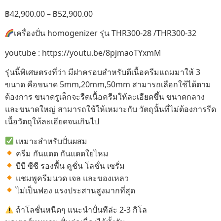
฿
42,900.00
–
฿
52,900.00
เครื่องปั่น homogenizer รุ่น THR300-28 /THR300-32
youtube : https://youtu.be/8pjmaoTYxmM
รุ่นนี้พิเศษตรงที่ว่า มีฝาครอบสำหรับตีเนื้อครีมแถมมาให้ 3
ขนาด คือขนาด 5mm,20mm,50mm สามารถเลือกใช้ได้ตาม
ต้องการ ขนาดรูเล็กจะรีดเนื้อครีมให้ละเอียดขึ้น ขนาดกลาง
และขนาดใหญ่ สามารถใช้ให้เหมาะกับ วัตถุนั้นที่ไม่ต้องการรีด
เนื้อวัตถุให้ละเอียดจนเกินไป
เหมาะสำหรับปั่นผสม
ครีม กันแดด กันแดดใยไหม
บีบี ซีซี รองพื้น คูชั่น โลชั่น เซรั่ม
แชมพูครีมนวด เจล และของเหลว
ไม่เป็นฟอง แรงประสานสูงมากที่สุด
ถ้าโลชั่นหนืดๆ แนะนำปั่นทีล่ะ 2-3 กิโล