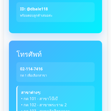
ID: @dbale118
พร้อมตอบลูกค้าเสมอค่ะ
โทรศัพท์
02-114-7416
กด 1 เพื่อเลือกสาขา
สาขาต่างๆ:
• กด 101 - สาขาโบ๊เบ๊
• กด 102 - สาขาพระราม 2