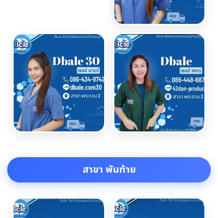
สาขา พันท้าย