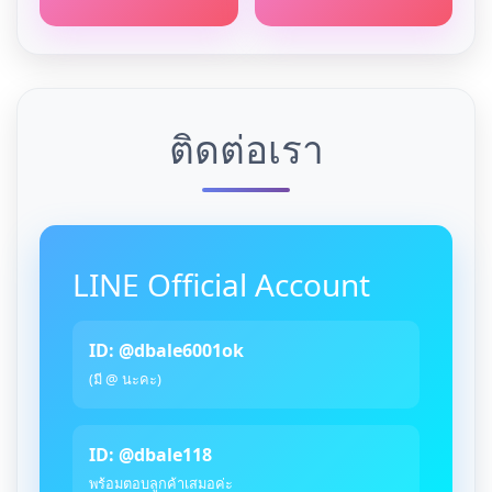
ติดต่อเรา
LINE Official Account
ID: @dbale6001ok
(มี @ นะคะ)
ID: @dbale118
พร้อมตอบลูกค้าเสมอค่ะ