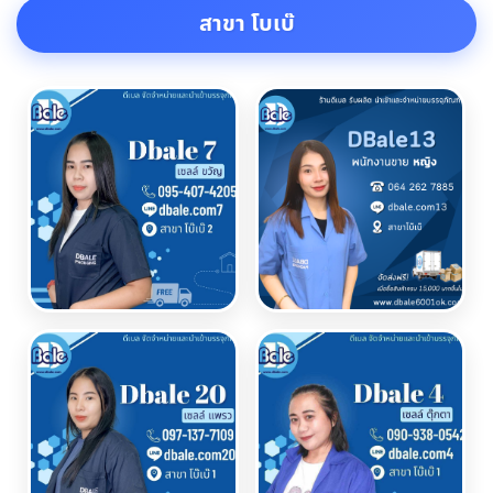
สาขา โบเบ๊