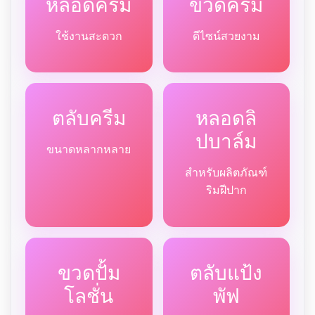
หลอดครีม
ขวดครีม
ใช้งานสะดวก
ดีไซน์สวยงาม
ตลับครีม
หลอดลิ
ปบาล์ม
ขนาดหลากหลาย
สำหรับผลิตภัณฑ์
ริมฝีปาก
ขวดปั้ม
ตลับแป้ง
โลชั่น
พัฟ