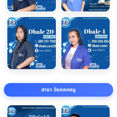
สาขา วัดคอกหมู