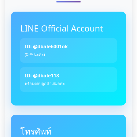
LINE Official Account
ID: @dbale6001ok
(มี @ นะคะ)
ID: @dbale118
พร้อมตอบลูกค้าเสมอค่ะ
โทรศัพท์