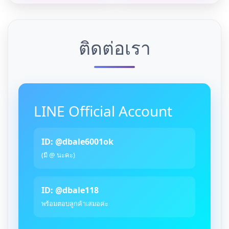
ติดต่อเรา
LINE Official Account
ID: @dbale6001ok
(มี @ นะคะ)
ID: @dbale118
พร้อมตอบลูกค้าเสมอค่ะ