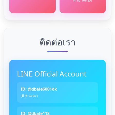
ติดต่อเรา
LINE Official Account
ID: @dbale6001ok
(มี @ นะคะ)
ID: @dbale118