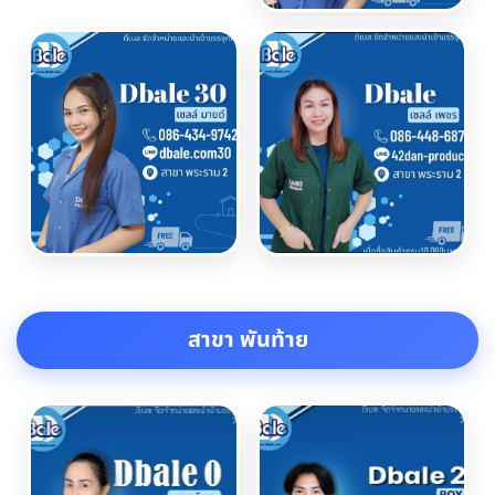
สาขา พันท้าย