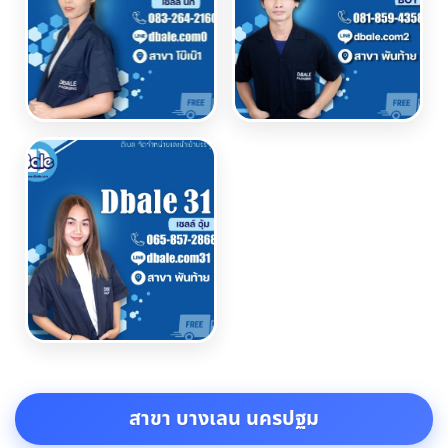
สาขา บางเลน นครปฐม