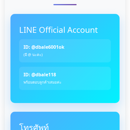
LINE Official Account
ID: @dbale6001ok
(มี @ นะคะ)
ID: @dbale118
พร้อมตอบลูกค้าเสมอค่ะ
โทรศัพท์