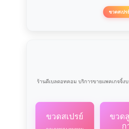
ขวดสเปรย
ร้านดีเบลดอทคอม บริการขายแพคเกจจิ้งบร
ขวดสเปรย์
ขวด
ก