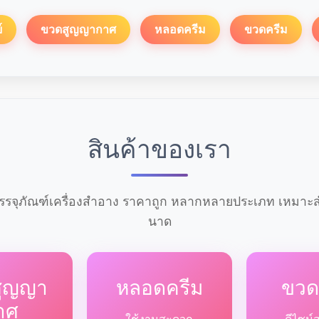
์
ขวดสูญญากาศ
หลอดครีม
ขวดครีม
สินค้าของเรา
รจุภัณฑ์เครื่องสำอาง ราคาถูก หลากหลายประเภท เหมาะสำ
นาด
สูญญา
หลอดครีม
ขวด
าศ