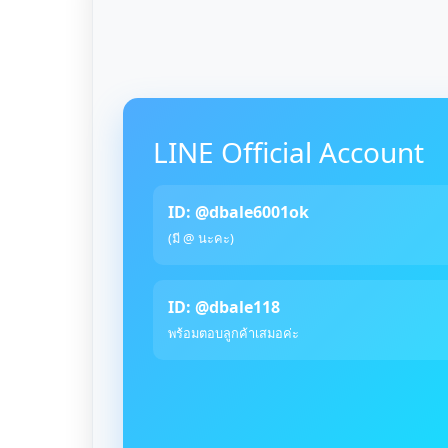
LINE Official Account
ID: @dbale6001ok
(มี @ นะคะ)
ID: @dbale118
พร้อมตอบลูกค้าเสมอค่ะ