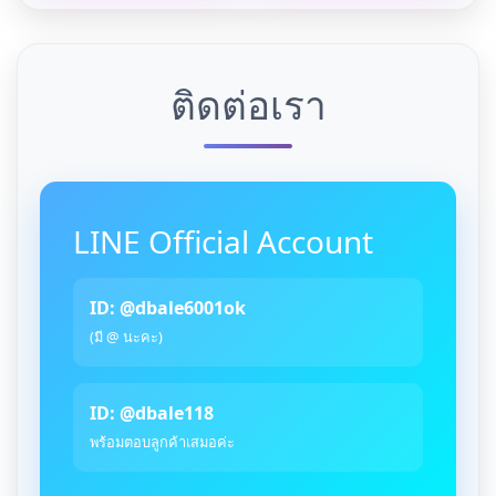
ติดต่อเรา
LINE Official Account
ID: @dbale6001ok
(มี @ นะคะ)
ID: @dbale118
พร้อมตอบลูกค้าเสมอค่ะ