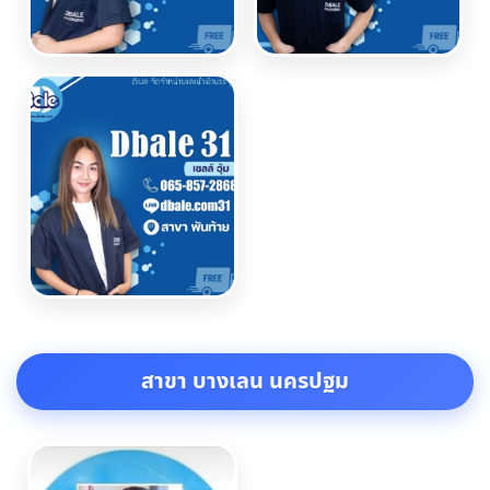
สาขา บางเลน นครปฐม