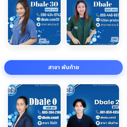
สาขา พันท้าย