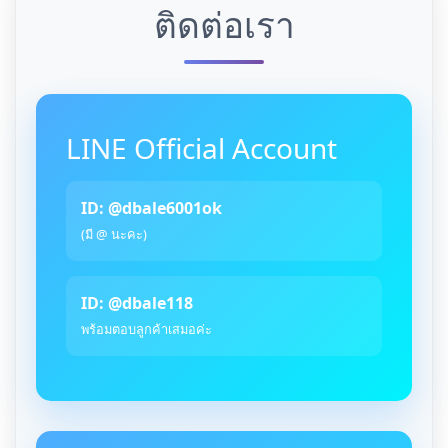
ติดต่อเรา
LINE Official Account
ID: @dbale6001ok
(มี @ นะคะ)
ID: @dbale118
พร้อมตอบลูกค้าเสมอค่ะ