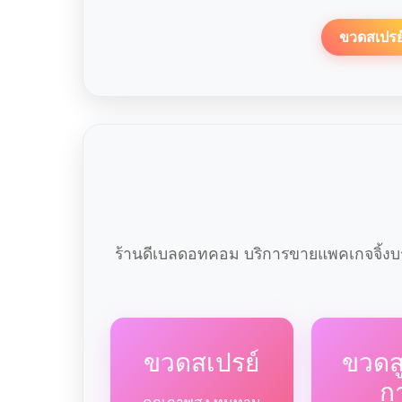
ขวดสเปรย
ร้านดีเบลดอทคอม บริการขายแพคเกจจิ้งบร
ขวดสเปรย์
ขวด
ก