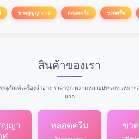
์
ขวดสูญญากาศ
หลอดครีม
ขวดครีม
สินค้าของเรา
รจุภัณฑ์เครื่องสำอาง ราคาถูก หลากหลายประเภท เหมาะสำ
นาด
สูญญา
หลอดครีม
ขวด
าศ