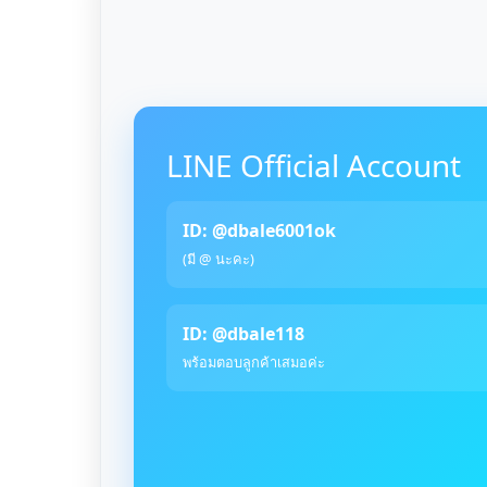
LINE Official Account
ID: @dbale6001ok
(มี @ นะคะ)
ID: @dbale118
พร้อมตอบลูกค้าเสมอค่ะ