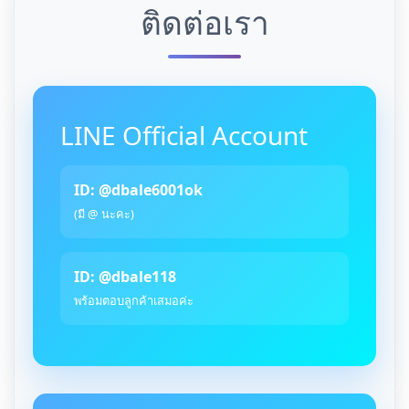
ติดต่อเรา
LINE Official Account
ID: @dbale6001ok
(มี @ นะคะ)
ID: @dbale118
พร้อมตอบลูกค้าเสมอค่ะ