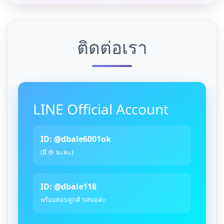
ติดต่อเรา
LINE Official Account
ID: @dbale6001ok
(มี @ นะคะ)
ID: @dbale118
พร้อมตอบลูกค้าเสมอค่ะ