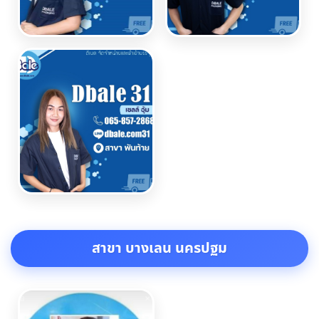
สาขา บางเลน นครปฐม