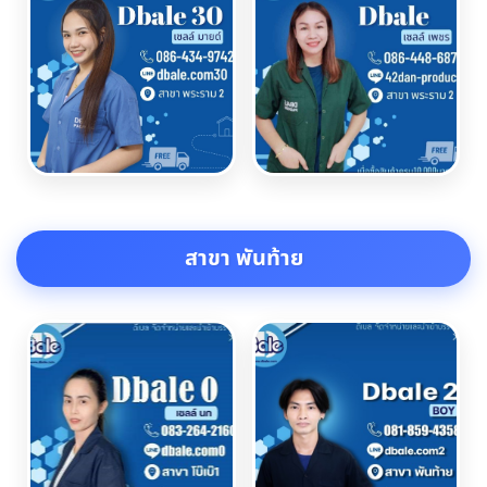
สาขา พันท้าย