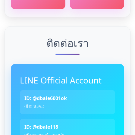
ติดต่อเรา
LINE Official Account
ID: @dbale6001ok
(มี @ นะคะ)
ID: @dbale118
พร้อมตอบลูกค้าเสมอค่ะ