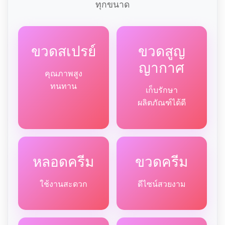
ทุกขนาด
ขวดสเปรย์
ขวดสูญ
ญากาศ
คุณภาพสูง
ทนทาน
เก็บรักษา
ผลิตภัณฑ์ได้ดี
หลอดครีม
ขวดครีม
ใช้งานสะดวก
ดีไซน์สวยงาม