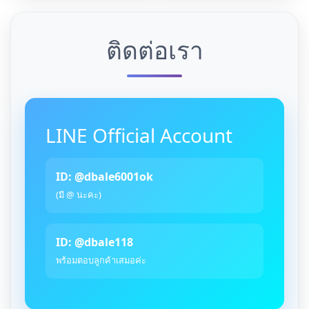
ติดต่อเรา
LINE Official Account
ID: @dbale6001ok
(มี @ นะคะ)
ID: @dbale118
พร้อมตอบลูกค้าเสมอค่ะ