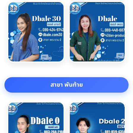
สาขา พันท้าย