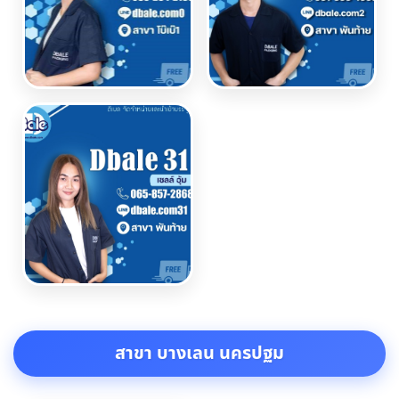
สาขา บางเลน นครปฐม